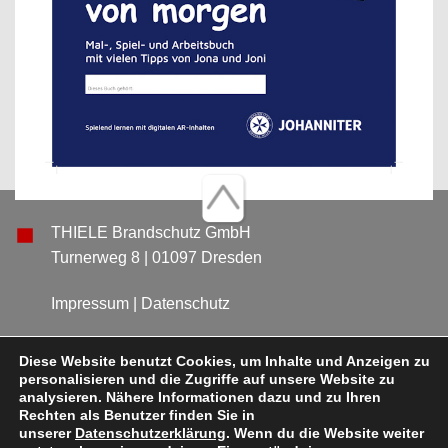
THIELE Brandschutz GmbH
Turnerweg 8 | 01097 Dresden
Impressum
|
Datenschutz
Tel. +49 (0) 3 51-8 40 09 09
Diese Website benutzt Cookies, um Inhalte und Anzeigen zu
personalisieren und die Zugriffe auf unsere Website zu
Fax: +49 (0) 3 51-8 58 42 20
analysieren. Nähere Informationen dazu und zu Ihren
Rechten als Benutzer finden Sie in
unserer
Datenschutzerklärung
. Wenn du die Website weiter